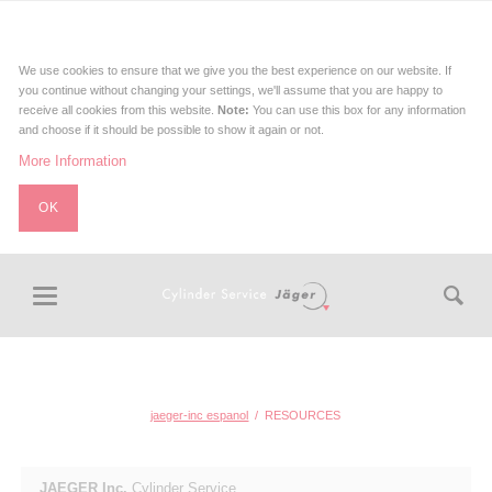
We use cookies to ensure that we give you the best experience on our website. If
you continue without changing your settings, we'll assume that you are happy to
receive all cookies from this website.
Note:
You can use this box for any information
and choose if it should be possible to show it again or not.
More Information
OK
RESOURCES
jaeger-inc espanol
RESOURCES
JAEGER Inc.
Cylinder Service