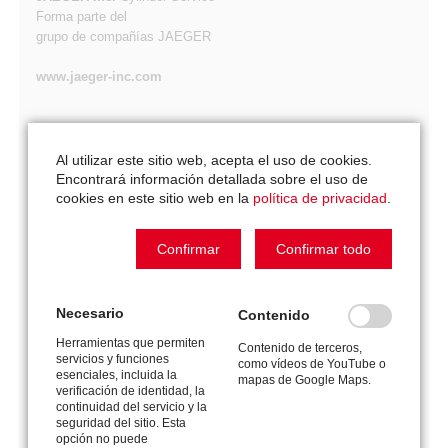
Forma parte del
grupo de compañías JAEGER
www.jaeger-inc.com
P.O. Box 65537
Al utilizar este sitio web, acepta el uso de cookies.
Vancouver, WA 98665, EE.UU.
Encontrará información detallada sobre el uso de
Tel. +1 360 208 2744
cookies en este sitio web en la
política de privacidad
.
Fax +1 360 576 6535
info@jaeger-inc.com
Confirmar
Confirmar todo
Registro para clientes
Necesario
Contenido
Condiciones generales de contratación
Herramientas que permiten
Contenido de terceros,
servicios y funciones
como vídeos de YouTube o
Privacidad / Pie de imprenta
esenciales, incluida la
mapas de Google Maps.
verificación de identidad, la
continuidad del servicio y la
seguridad del sitio. Esta
opción no puede
También eche un vistazo a: